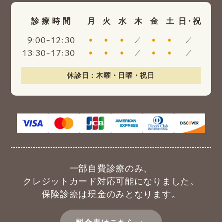
診療時間
月
火
水
木
金
土
日・祝
:
-
:
9
00
12
30
●
●
●
／
●
●
／
:
-
:
13
30
17
30
●
●
●
／
●
●
／
休診日：木曜・日曜・祝日
一部自費診療のみ、
クレジットカード対応可能になりました。
保険診療は現金のみとなります。