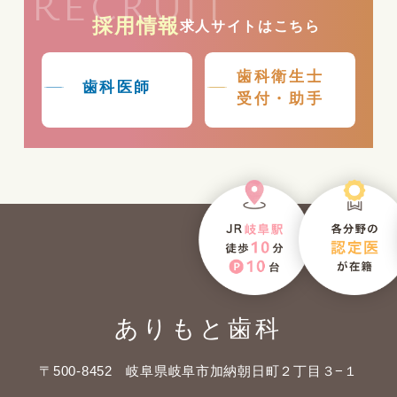
RECRUIT
採用情報
求人サイトはこちら
歯科衛生士
歯科医師
受付・助手
ありもと歯科
〒500-8452 岐阜県岐阜市加納朝日町２丁目３−１