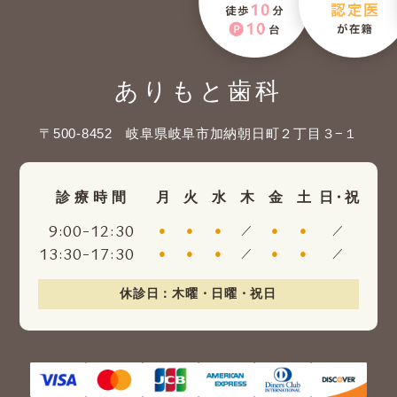
ありもと歯科
〒500-8452 岐阜県岐阜市加納朝日町２丁目３−１
診療時間
月
火
水
木
金
土
日・祝
:
-
:
9
00
12
30
●
●
●
／
●
●
／
:
-
:
13
30
17
30
●
●
●
／
●
●
／
休診日：木曜・日曜・祝日