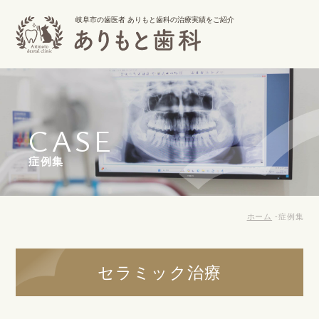
岐阜市の歯医者 ありもと歯科の治療実績をご紹介
CASE
症例集
ホーム
症例集
セラミック治療