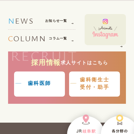
NEWS
お知らせ一覧
COLUMN
コラム一覧
RECRUIT
採用情報
求人サイトはこちら
歯科衛生士
歯科医師
受付・助手