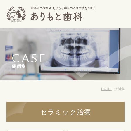
岐阜市の歯医者 ありもと歯科の治療実績をご紹介
CASE
症例集
HOME
症例集
セラミック治療