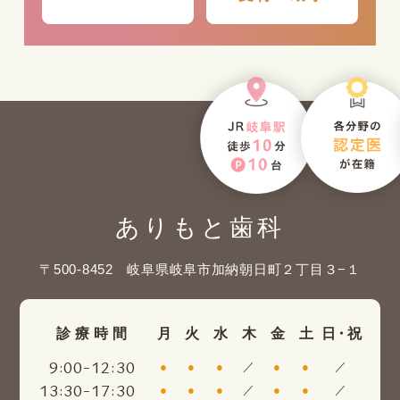
ありもと歯科
〒500-8452 岐阜県岐阜市加納朝日町２丁目３−１
診療時間
月
火
水
木
金
土
日・祝
:
-
:
9
00
12
30
●
●
●
／
●
●
／
:
-
:
13
30
17
30
●
●
●
／
●
●
／