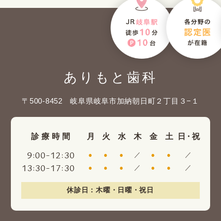
ありもと歯科
〒500-8452 岐阜県岐阜市加納朝日町２丁目３−１
診療時間
月
火
水
木
金
土
日・祝
:
-
:
9
00
12
30
●
●
●
／
●
●
／
:
-
:
13
30
17
30
●
●
●
／
●
●
／
休診日：木曜・日曜・祝日