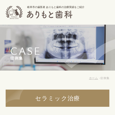
岐阜市の歯医者 ありもと歯科の治療実績をご紹介
CASE
症例集
ホーム
症例集
セラミック治療