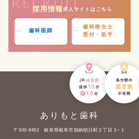
RECRUIT
採用情報
求人サイトはこちら
歯科衛生士
歯科医師
受付・助手
ありもと歯科
〒500-8452 岐阜県岐阜市加納朝日町２丁目３−１