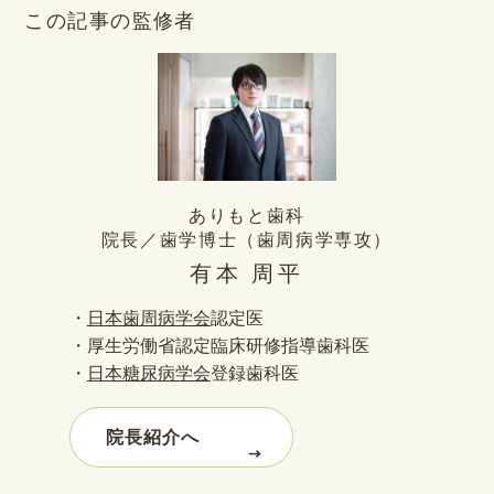
この記事の監修者
ありもと歯科
院長／歯学博士（歯周病学専攻）
有本 周平
・
日本歯周病学会
認定医
・厚生労働省認定臨床研修指導歯科医
・
日本糖尿病学会
登録歯科医
院長紹介へ