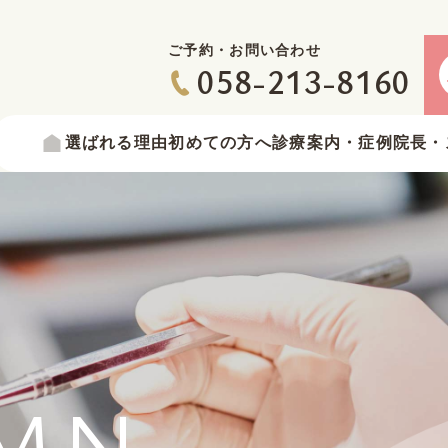
ご予約・お問い合わせ
058-213-8160
選ばれる
理由
初めての
方へ
診療案内
・症例
院長・
MN