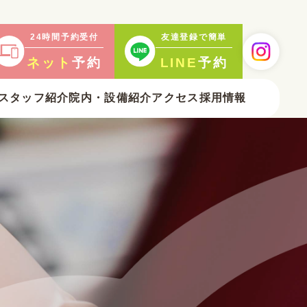
24時間予約受付
友達登録で簡単
ネット
予約
LINE
予約
スタッフ紹介
院内・
設備紹介
アクセス
採用情報