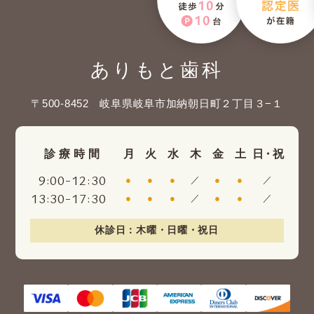
ありもと歯科
〒500-8452 岐阜県岐阜市加納朝日町２丁目３−１
診療時間
月
火
水
木
金
土
日・祝
:
-
:
9
00
12
30
●
●
●
／
●
●
／
:
-
:
13
30
17
30
●
●
●
／
●
●
／
休診日：木曜・日曜・祝日