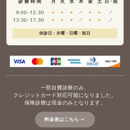
診療時間
月
火
水
木
金
土
日・祝
:
-
:
9
00
12
30
●
●
●
／
●
●
／
:
-
:
13
30
17
30
●
●
●
／
●
●
／
休診日：木曜・日曜・祝日
一部自費診療のみ、
クレジットカード対応可能になりました。
保険診療は現金のみとなります。
料金表はこちら