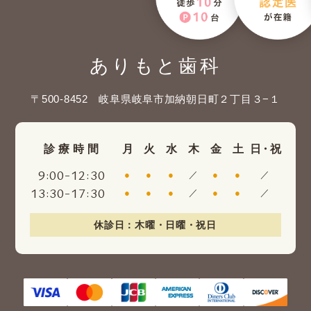
ありもと歯科
〒500-8452 岐阜県岐阜市加納朝日町２丁目３−１
診療時間
月
火
水
木
金
土
日・祝
:
-
:
9
00
12
30
●
●
●
／
●
●
／
:
-
:
13
30
17
30
●
●
●
／
●
●
／
休診日：木曜・日曜・祝日