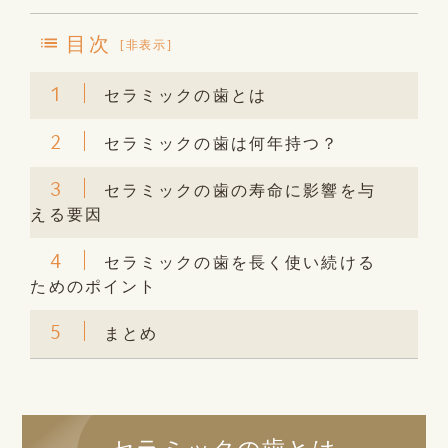
目次
[
非表示
]
1
セラミックの歯とは
2
セラミックの歯は何年持つ？
3
セラミックの歯の寿命に影響を与
える要因
4
セラミックの歯を長く使い続ける
ためのポイント
5
まとめ