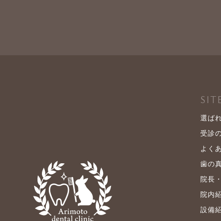
SIT
選ば
受診
よく
歯の
院長
院内
設備