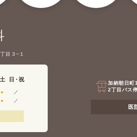
科
２丁目３−１
土
日・祝
加納朝日町
2丁目バス停
●
／
●
／
医