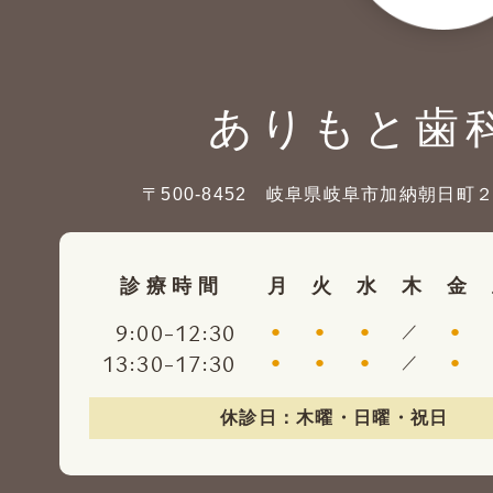
ありもと歯
〒500-8452 岐阜県岐阜市加納朝日町
診療時間
月
火
水
木
金
:
-
:
9
00
12
30
●
●
●
／
●
:
-
:
13
30
17
30
●
●
●
／
●
休診日：木曜・日曜・祝日