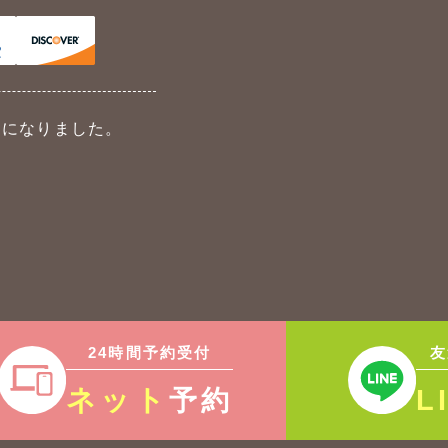
能になりました。
。
24時間予約受付
友
ネット
L
予約