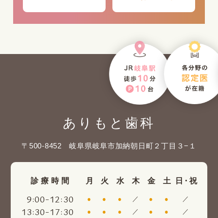
ありもと歯科
〒500-8452 岐阜県岐阜市加納朝日町２丁目３−１
診療時間
月
火
水
木
金
土
日・祝
:
-
:
9
00
12
30
●
●
●
／
●
●
／
:
-
:
13
30
17
30
●
●
●
／
●
●
／