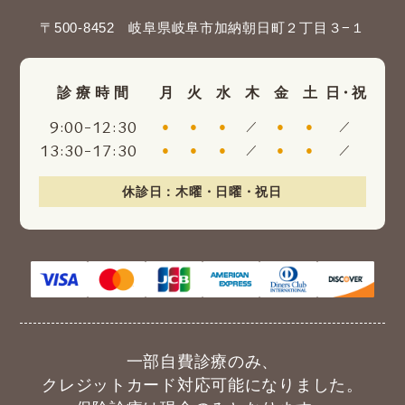
〒500-8452 岐阜県岐阜市加納朝日町２丁目３−１
診療時間
月
火
水
木
金
土
日・祝
:
-
:
9
00
12
30
●
●
●
／
●
●
／
:
-
:
13
30
17
30
●
●
●
／
●
●
／
休診日：木曜・日曜・祝日
一部自費診療のみ、
クレジットカード対応可能になりました。