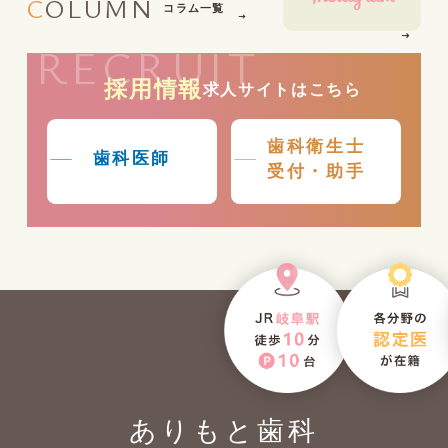
COLUMN
コラム一覧
RECRUIT
採用情報
求人サイトはこちら
歯科衛生士
歯科医師
受付・助手
ありもと歯科