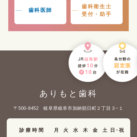
歯科衛生士
歯科医師
受付・助手
ありもと歯科
〒500-8452 岐阜県岐阜市加納朝日町２丁目３−１
診療時間
月
火
水
木
金
土
日・祝