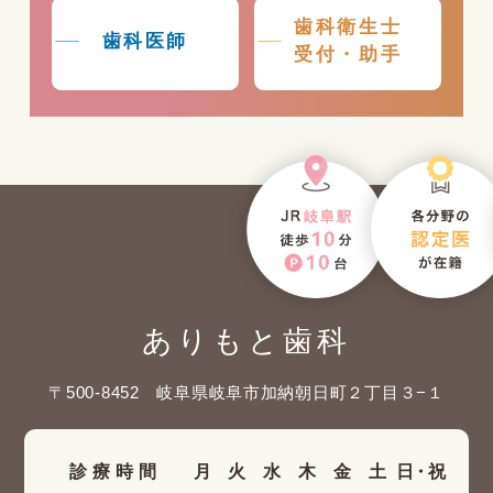
歯科衛生士
歯科医師
受付・助手
ありもと歯科
〒500-8452 岐阜県岐阜市加納朝日町２丁目３−１
診療時間
月
火
水
木
金
土
日・祝