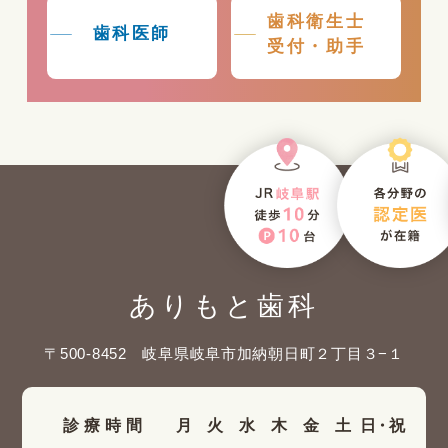
歯科衛生士
歯科医師
受付・助手
ありもと歯科
〒500-8452 岐阜県岐阜市加納朝日町２丁目３−１
診療時間
月
火
水
木
金
土
日・祝