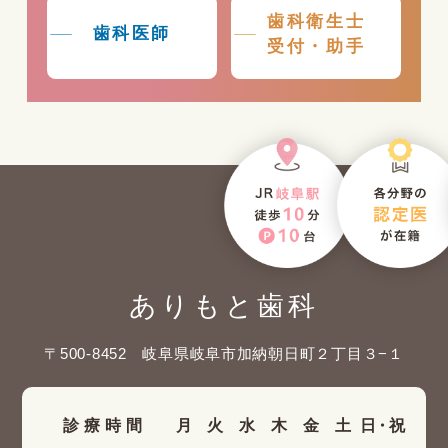
歯科衛生士
歯科医師
受付・助手
ありもと歯科
〒500-8452 岐阜県岐阜市加納朝日町２丁目３−１
診療時間
月
火
水
木
金
土
日・祝